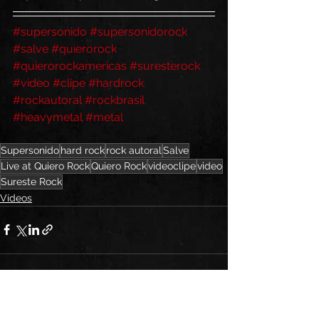
#supersonido
#supersonidorock
#salve
#quierorock
#quierorockamericas
#suresterock
#video
#clipe
#hardrock
#rockautoral
#rockbrasil
#heavymetal
#metal
Supersonido
hard rock
rock autoral
Salve
Live at Quiero Rock
Quiero Rock
videoclipe
video
Sureste Rock
Vídeos
Ver tudo
Posts recentes