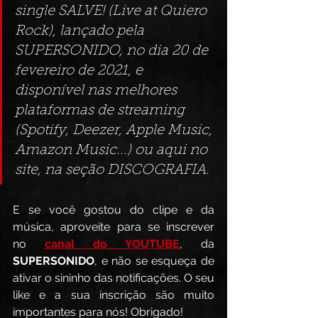
single SALVE! (Live at Quiero 
Rock), lançado pela 
SUPERSONIDO, no dia 20 de 
fevereiro de 2021, e 
disponível nas melhores 
plataformas de streaming 
(Spotify, Deezer, Apple Music, 
Amazon Music...) ou aqui no 
site, na seção DISCOGRAFIA.
E se você gostou do clipe e da 
música, aproveite para se inscrever 
no 
canal do YOUTUBE
, da 
SUPERSONIDO
, e não se esqueça de 
ativar o sininho das notificações. O seu 
like e a sua inscrição são muito 
importantes para nós! Obrigado!