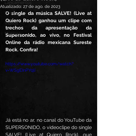
Lançamentos
Atualizado:
27 de ago. de 2023
Shows
O single da música SALVE! (Live at 
Quiero Rock) ganhou um clipe com 
Vídeos
trechos da apresentação da 
Músicas
Supersonido, ao vivo, no Festival 
Online da rádio mexicana Sureste 
Rock. Confira!
https://www.youtube.com/watch?
v=WSgEInPYqlI
Já está no ar, no canal do YouTube da 
SUPERSONIDO, o videoclipe do single 
SALVE! (Live at Quiero Rock), que 