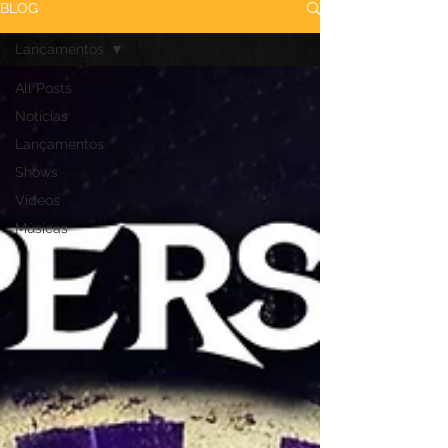
BLOG
Lançamentos
All Posts
Notícias
Lançamentos
Shows
Vídeos
Músicas