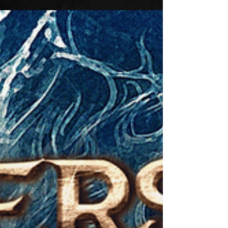
singles lançados pós-pandemia e músicas
ainda inéditas ordenadas de forma lírica,
um drama de conflitos universais em um
mundo onde a dualidade entre o bem e o
mal se faz presente de forma cada vez
mais concisa, abordando conceitos
espiritualistas na busca da salvação
humana pela iluminação entre as
condições trevosas da escuridão.