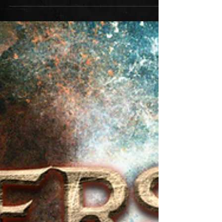
bandas e artistas solo – para recriar com
potência e emoção a icônica "VOCÊ SABE
QUEM EU SOU", um verdadeiro hino do
movimento batizado, pela produtora
cultural e musicista Raíza Silva, como
NORC – Nova Onda do Rock Carioca.
Projeto grandioso, que vem sendo
comparado ao clássico We Are The World
do rock underground carioc